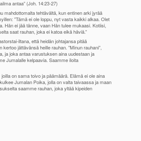
aailma antaa” (Joh. 14:23-27)
ntuu mahdottomalta tehtävältä, kun entinen arki jyrää
myillen: ”Tämä ei ole loppu, nyt vasta kaikki alkaa. Olet
nua. Hän ei jää tänne, vaan Hän tulee mukaasi. Kotiisi,
selta saat rauhan, joka ei katoa eikä häviä.”
orstai-iltana, että heidän johtajansa pitää
kertoo jättävänsä heille rauhan. ”Minun rauhani”,
aa, ja joka antaa varustuksen aina uudestaan ja
e Jumalalle kelpaavia. Saamme iloita
oilla on sama toivo ja päämäärä. Elämä ei ole aina
lkee Jumalan Poika, jolla on valta taivaassa ja maan
ukselta saamme rauhan, joka yltää kipeiden