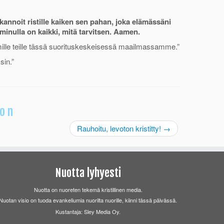
ä kannoit ristille kaiken sen pahan, joka elämässäni
minulla on kaikki, mitä tarvitsen. Aamen.
ille teille tässä suorituskeskeisessä maailmassamme.”
sin.”
ion
Rauhoitu, levoton kristitty!
→
Nuotta lyhyesti
Nuotta on nuoreten tekemä kristillinen media.
Nuotan visio on tuoda evankeliumia nuorilta nuorille, kiinni tässä päivässä.
Kustantaja: Sley Media Oy.