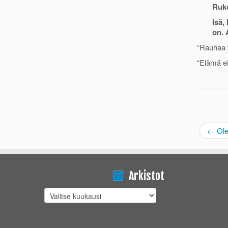
Ruk
Isä,
on. 
“Rauhaa 
“Elämä ei
←
Ole
Arkistot
Arkistot