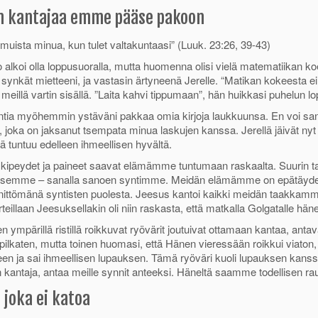
n kantajaa emme pääse pakoon
muista minua, kun tulet valtakuntaasi” (Luuk. 23:26, 39-43)
 alkoi olla loppusuoralla, mutta huomenna olisi vielä matematiikan ko
 synkät mietteeni, ja vastasin ärtyneenä Jerelle. “Matikan kokeesta ei
meillä vartin sisällä. ”Laita kahvi tippumaan”, hän huikkasi puhelun lo
tia myöhemmin ystäväni pakkaa omia kirjoja laukkuunsa. En voi sanoi
, joka on jaksanut tsempata minua laskujen kanssa. Jerellä jäivät n
tuntuu edelleen ihmeellisen hyvältä.
kipeydet ja paineet saavat elämämme tuntumaan raskaalta. Suurin ta
semme – sanalla sanoen syntimme. Meidän elämämme on epätäydellist
nittömänä syntisten puolesta. Jeesus kantoi kaikki meidän taakkamm
rteillaan Jeesuksellakin oli niin raskasta, että matkalla Golgatalle hän
 ympärillä ristillä roikkuvat ryövärit joutuivat ottamaan kantaa, anta
ilkaten, mutta toinen huomasi, että Hänen vieressään roikkui viaton, j
n ja sai ihmeellisen lupauksen. Tämä ryöväri kuoli lupauksen kanss
 kantaja, antaa meille synnit anteeksi. Häneltä saamme todellisen ra
 joka ei katoa