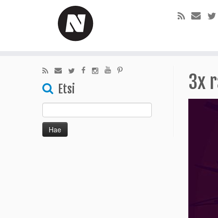
3x 
Etsi
Haku: