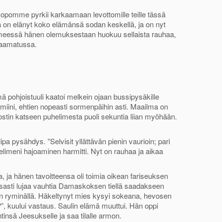
opomme pyrkii karkaamaan levottomille teille tässä
 on elänyt koko elämänsä sodan keskellä, ja on nyt
essä hänen olemuksestaan huokuu sellaista rauhaa,
 Raamatussa.
pohjoistuuli kaatoi melkein ojaan bussipysäkille
uumiini, ehtien nopeasti sormenpäihin asti. Maailma on
Nostin katseen puhelimesta puoli sekuntia liian myöhään.
ulipa pysähdys. ”Selvisit yllättävän pienin vaurioin; pari
limeni hajoaminen harmitti. Nyt on rauhaa ja aikaa
, ja hänen tavoitteensa oli toimia oikean fariseuksen
atsasti lujaa vauhtia Damaskoksen tiellä saadakseen
lin ryminällä. Häkeltynyt mies kysyi sokeana, hevosen
”, kuului vastaus. Saulin elämä muuttui. Hän oppi
tinsä Jeesukselle ja saa tilalle armon.