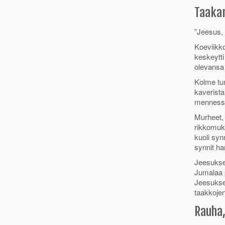
Taaka
”Jeesus, 
Koeviikko
keskeytti
olevansa 
Kolme tun
kaverista
mennessä 
Murheet, 
rikkomuk
kuoli syn
synnit ha
Jeesuksen
Jumalaa p
Jeesuksee
taakkojen
Rauha,