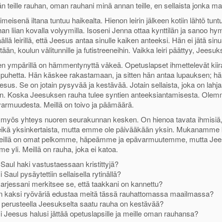
än teille rauhan, oman rauhani minä annan teille, en sellaista jonka m
iimeisenä iltana tuntuu haikealta. Hienon leirin jälkeen kotiin lähtö tu
ihan liian kovalla volyymilla. Isoseni Jenna ottaa kynttilän ja sanoo hy
äällä leirillä, että Jeesus antaa sinulle kaiken anteeksi. Hän ei jätä si
ään, koulun välitunnille ja futistreeneihin. Vaikka leiri päättyy, Jeesuk
 ympärillä on hämmentynyttä väkeä. Opetuslapset ihmettelevät kiirast
puhetta. Hän käskee rakastamaan, ja sitten hän antaa lupauksen; hän 
sus. Se on jotain pysyvää ja kestävää. Jotain sellaista, joka on lahj
n. Koska Jeesuksen rauha tulee syntien anteeksiantamisesta. Olemm
armuudesta. Meillä on toivo ja päämäärä.
 myös yhteys nuoren seurakunnan kesken. On hienoa tavata ihmisiä, j
eikä yksinkertaista, mutta emme ole päivääkään yksin. Mukanamme ku
Meillä on omat pelkomme, häpeämme ja epävarmuutemme, mutta Jees
e yli. Meillä on rauha, joka ei katoa.
 Saul haki vastustaessaan kristittyjä?
 Saul pysäytettiin sellaisella rytinällä?
 arjessani merkitsee se, että taakkani on kannettu?
n kaksi ryöväriä edustaa meitä tässä rauhattomassa maailmassa?
ä perusteella Jeesukselta saatu rauha on kestävää?
i Jeesus halusi jättää opetuslapsille ja meille oman rauhansa?