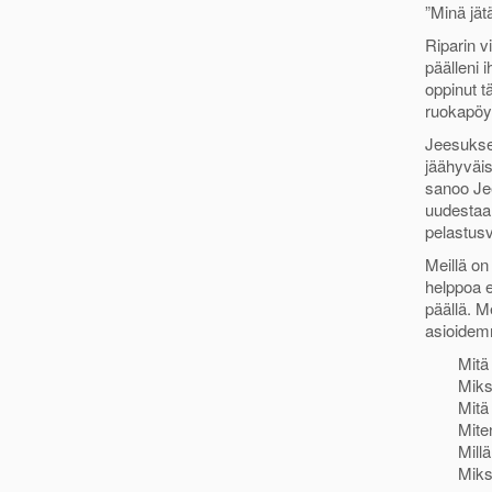
”Minä jät
Riparin v
päälleni 
oppinut t
ruokapöyt
Jeesuksen
jäähyväis
sanoo Jee
uudestaa
pelastusv
Meillä on
helppoa 
päällä. 
asioidemm
Mitä
Miksi
Mitä
Mite
Mill
Miks