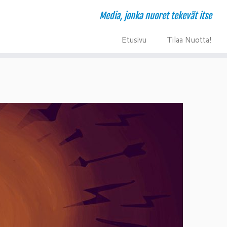
Media, jonka nuoret tekevät itse
E
T
tusivu
ilaa Nuotta!