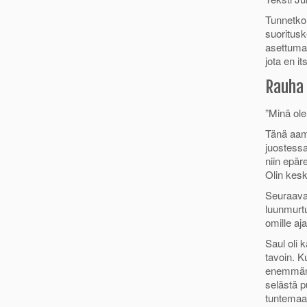
o
r
Tunnetko 
k
suoritusk
asettuma
jota en i
Rauha 
”Minä ole
Tänä aamu
juostessa
niin epär
Olin kesk
Seuraavat 
luunmurtu
omille aja
Saul oli 
tavoin. K
enemmän v
selästä p
tuntemaan