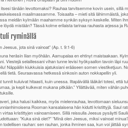
p
itsesi tänään levottomaksi? Rauhaa tarvitsemme kovin usein, sillä m
p
eskeisessä maailmassamme. Toisaalta – mieti sitä lähimmäistä, joka
ssa meidän kylmään maahamme synkän syksyn keskelle. Miten ihme
tse löydä mistään? Tässä kolme erilaista tarinaa rauhasta arjessa ja
tuli ryminällä
n Jeesus, jota sinä vainoat” (Ap. t. 9:1-6)
na heräsin liian myöhään. Aamupalaa en ehtinyt maistaakaan. Kylmä 
ni. Viestejä selaillessani vihan tunne levisi hyökyaallon tavoin läpi r
eilu! Näppäilin kiukkuisia ajatuksiani erääseen somen viestiketjuun. 
ellä tietä. Seuraavassa hetkessä sinkosin auton nokkapellin yli.
tunnit kuluivat hitaasti, kuin unessa. Iltapäivällä lääkäri totesi, että t
maa, ja kepit kulkevat mukana pitkään.” Yllättävää, miten vähän puhe
tuksille.
kaveri, joka halusi kaikkea, myös mielenrauhaa, levottomaan sieluunsa
unnianhimoisena Rooman kansalaisena hän kidutti kristittyjä. Saul r
irtaa kristittyjen vainoamiseen. Sillä reissulla Jeesus pysäytti Sau
udottuaan: ”Kuka sinä olet?” ”Minä olen Jeesus, miksi vainoat minua?
 todellisen rauhan: sen rauhan, jonka ihminen saa, kun voi jättää syn