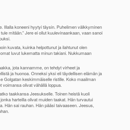
e. Illalla koneeni hyytyi täysin. Puhelimen välkkyminen
 tule mitään.” Jere ei ollut kuulevinaankaan, vaan sanoi
puksi.
n kuvata, kuinka helpottunut ja ilahtunut olen
yt omat luvut lukematta minun takiani. Nukkumaan
akka, jota kannamme, on tehdyt virheet ja
ä ja huonoa. Onneksi yksi eli täydellisen elämän ja
e Golgatan keskimmäiselle ristille. Koko maailman
et voimansa olivat vähällä loppua.
vatko taakkansa Jeesukselle. Toinen heistä kuoli
onka harteilla olivat muiden taakat. Hän turvautui
a. Hän sai rauhan. Hän pääsi taivaaseen. Jeesus,
uhan.