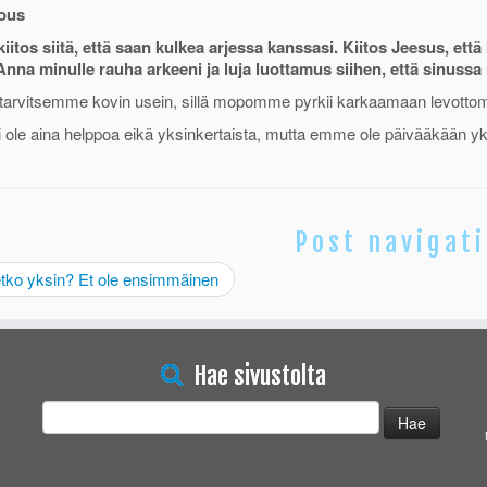
ous
 kiitos siitä, että saan kulkea arjessa kanssasi. Kiitos Jeesus, ett
Anna minulle rauha arkeeni ja luja luottamus siihen, että sinussa 
tarvitsemme kovin usein, sillä mopomme pyrkii karkaamaan levottom
 ole aina helppoa eikä yksinkertaista, mutta emme ole päivääkään yk
Post navigat
tko yksin? Et ole ensimmäinen
Hae sivustolta
Haku: