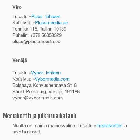
Viro
Tutustu »
Pluss -lehteen
Kotisivut: »
Plussmeedia.ee
Tehnika 115, Tallinn 10139
Puhelin: +372 56358329
pluss@plussmeedia.ee
Venäjä
Tutustu »
Vybor -lehteen
Kotisivut: »
Vybormedia.com
Bolshaya Konyushennaya St, 8
Sankt-Peterburg, Venäjä, 191186
vybor@vybormedia.com
Mediakortti ja julkaisuaikataulu
Nuotta on mainio mainosväline. Tutustu »
mediakorttiin
ja
tavoita nuoret.