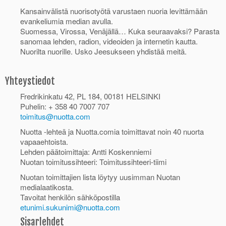
Kansainvälistä nuorisotyötä varustaen nuoria levittämään
evankeliumia median avulla.
Suomessa, Virossa, Venäjällä… Kuka seuraavaksi? Parasta
sanomaa lehden, radion, videoiden ja internetin kautta.
Nuorilta nuorille. Usko Jeesukseen yhdistää meitä.
Yhteystiedot
Fredrikinkatu 42, PL 184, 00181 HELSINKI
Puhelin: + 358 40 7007 707
toimitus@nuotta.com
Nuotta -lehteä ja Nuotta.comia toimittavat noin 40 nuorta
vapaaehtoista.
Lehden päätoimittaja: Antti Koskenniemi
Nuotan toimitussihteeri: Toimitussihteeri-tiimi
Nuotan toimittajien lista löytyy uusimman Nuotan
medialaatikosta.
Tavoitat henkilön sähköpostilla
etunimi.sukunimi@nuotta.com
Sisarlehdet