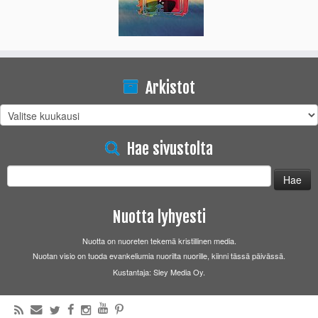
Arkistot
Arkistot
Hae sivustolta
Haku:
Nuotta lyhyesti
Nuotta on nuoreten tekemä kristillinen media.
Nuotan visio on tuoda evankeliumia nuorilta nuorille, kiinni tässä päivässä.
Kustantaja: Sley Media Oy.