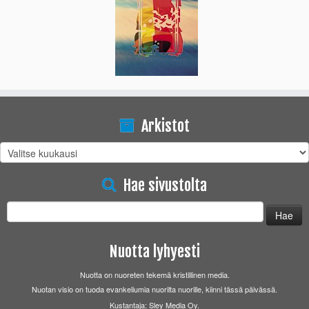
Arkistot
Arkistot
Hae sivustolta
Haku:
Nuotta lyhyesti
Nuotta on nuoreten tekemä kristillinen media.
Nuotan visio on tuoda evankeliumia nuorilta nuorille, kiinni tässä päivässä.
Kustantaja: Sley Media Oy.