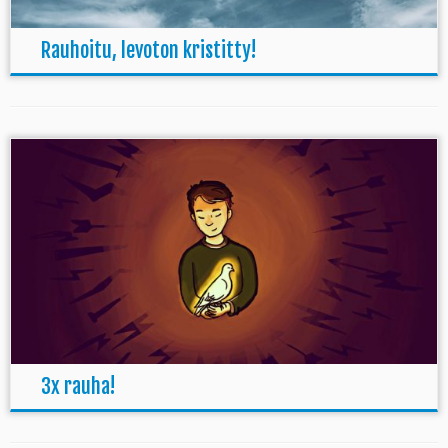
Rauhoitu, levoton kristitty!
3x rauha!