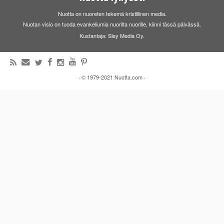
Nuotta on nuoreten tekemä kristillinen media.
Nuotan visio on tuoda evankeliumia nuorilta nuorille, kiinni tässä päivässä.
Kustantaja: Sley Media Oy.
·
© 1979-2021
Nuotta.com
·