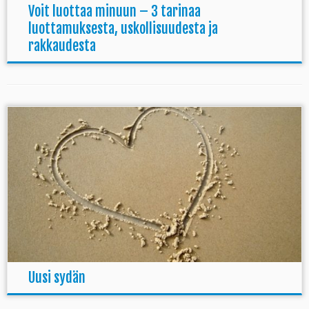
Voit luottaa minuun – 3 tarinaa
luottamuksesta, uskollisuudesta ja
rakkaudesta
Uusi sydän