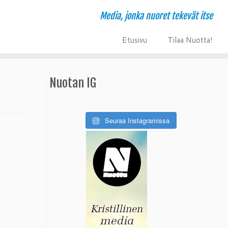
Media, jonka nuoret tekevät itse
E
T
tusivu
ilaa Nuotta!
Nuotan IG
Seuraa Instagramissa