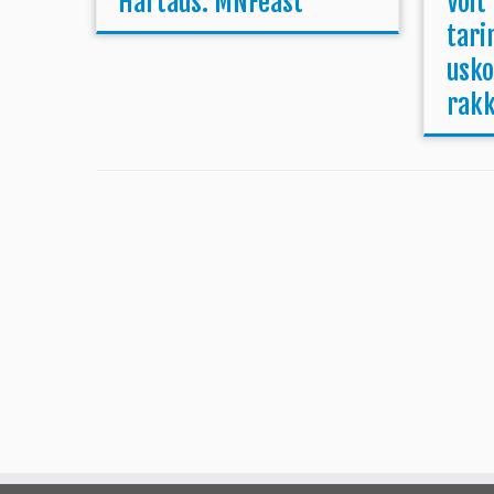
Hartaus: MNFeast
Voit
tari
usko
rak