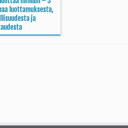
 luottaa minuun – 3
naa luottamuksesta,
llisuudesta ja
kaudesta