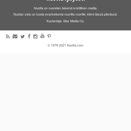
Nuotta on nuoreten tekemä kristillinen media.
Nuotan visio on tuoda evankeliumia nuorilta nuorille, kiinni tässä päivässä.
Kustantaja: Sley Media Oy.
·
© 1979-2021
Nuotta.com
·