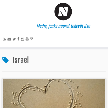
Media, jonka nuoret tekevät itse
Israel