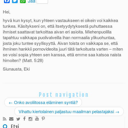
F
T
W
Jaa
a
w
h
c
i
a
Hei,
e
t
t
hyvä kun kysyt, kun yhteen vastaukseen ei oikein voi kaikkea
b
t
s
tunkea. Käsitykseni on, että itsetyydytyksestä puhuttaessa
o
e
A
ihmiset saattavat tarkoittaa aivan eri asioita. Miehenpuolilla
o
r
p
tapahtuu vaikkapa puolivalveilla ihan normaalia ylikuohuntaa,
k
p
josta joku tuntee syyllisyyttä. Aivan toista on vaikkapa se, että
ihminen hankkii pornovideoita juuri tätä tarkoitusta varten – miten
se voisi sopia yhteen sen kanssa, että emme saa katsoa naista
himoiten? (Matt. 5:28)
Siunausta, Eki
Post navigation
←
Onko avoliitossa eläminen syntiä?
Vihattu kiertolainen paljastuu maailman pelastajaksi
→
Etsi