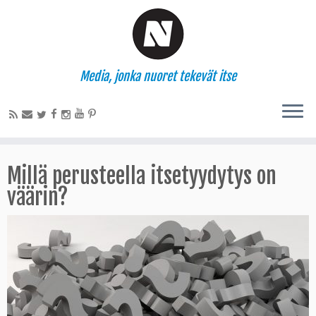
Media, jonka nuoret tekevät itse
Millä perusteella itsetyydytys on
väärin?