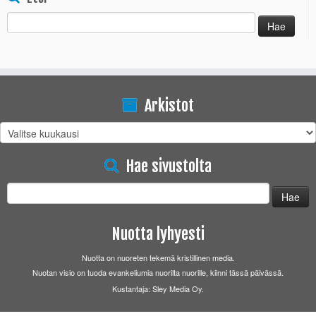
Haku:
Arkistot
Arkistot
Hae sivustolta
Haku:
Nuotta lyhyesti
Nuotta on nuoreten tekemä kristillinen media.
Nuotan visio on tuoda evankeliumia nuorilta nuorille, kiinni tässä päivässä.
Kustantaja: Sley Media Oy.