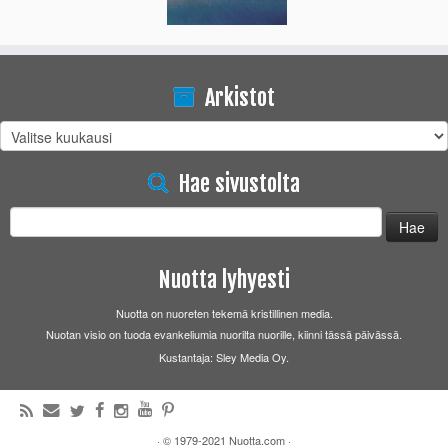
Arkistot
Arkistot
Hae sivustolta
Haku:
Nuotta lyhyesti
Nuotta on nuoreten tekemä kristillinen media.
Nuotan visio on tuoda evankeliumia nuorilta nuorille, kiinni tässä päivässä.
Kustantaja: Sley Media Oy.
·
© 1979-2021
Nuotta.com
·