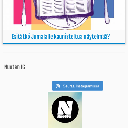
Esitätkö Jumalalle kaunisteltua näytelmää?
Nuotan IG
Seuraa Instagramissa