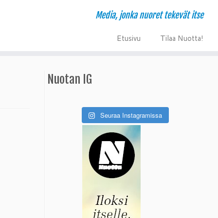
Media, jonka nuoret tekevät itse
E
T
tusivu
ilaa Nuotta!
Nuotan IG
Seuraa Instagramissa