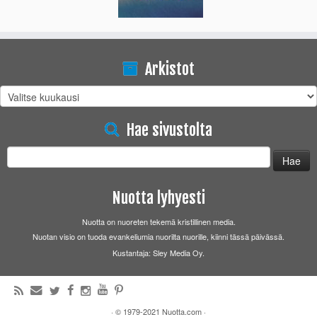
Arkistot
Arkistot
Hae sivustolta
Haku:
Nuotta lyhyesti
Nuotta on nuoreten tekemä kristillinen media.
Nuotan visio on tuoda evankeliumia nuorilta nuorille, kiinni tässä päivässä.
Kustantaja: Sley Media Oy.
·
© 1979-2021
Nuotta.com
·