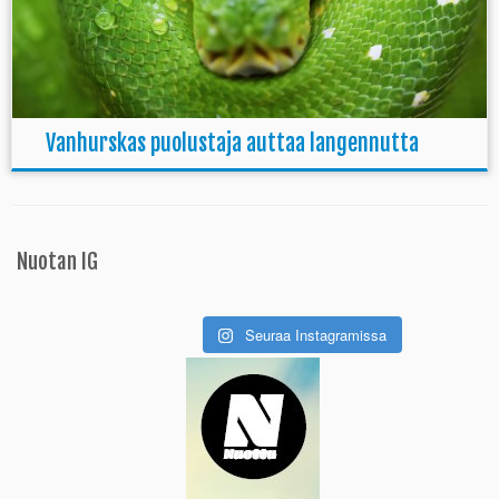
Vanhurskas puolustaja auttaa langennutta
Nuotan IG
Seuraa Instagramissa