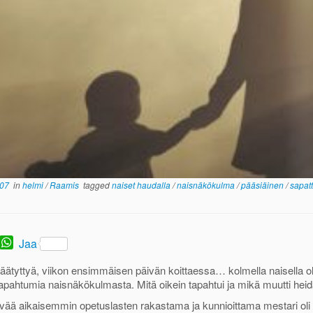
007
in
helmi
/
Raamis
tagged
naiset haudalla
/
naisnäkökulma
/
pääsiäinen
/
sapat
T
W
Jaa
w
h
a
äätyttyä, viikon ensimmäisen päivän koittaessa… kolmella naisella 
t
apahtumia naisnäkökulmasta. Mitä oikein tapahtui ja mikä muutti he
s
vää aikaisemmin opetuslasten rakastama ja kunnioittama mestari oli t
A