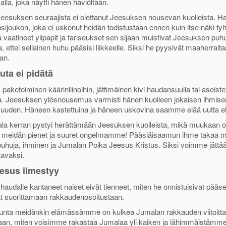
valla, joka näytti hänen häviöltään.
esuksen seuraajista ei olettanut Jeesuksen nousevan kuolleista. Ha
sijoukon, joka ei uskonut heidän todistustaan ennen kuin itse näki
vaatineet ylipapit ja fariseukset sen sijaan muistivat Jeesuksen puh
, ettei sellainen huhu pääsisi liikkeelle. Siksi he pyysivät maaherralt
an.
uta ei pidätä
paketoiminen käärinliinoihin, jättimäinen kivi haudansuulla tai aseist
. Jeesuksen ylösnousemus varmisti hänen kuolleen jokaisen ihmise
suuden. Häneen kastettuina ja häneen uskovina saamme elää uutta 
a kerran pystyi herättämään Jeesuksen kuolleista, mikä muukaan oli
 meidän pienet ja suuret ongelmamme! Pääsiäisaamun ihme takaa meil
uhuja, ihminen ja Jumalan Poika Jeesus Kristus. Siksi voimme jättää
tavaksi.
esus ilmestyy
 haudalle kantaneet naiset eivät tienneet, miten he onnistuisivat pä
ät suorittamaan rakkaudenosoitustaan.
unta meidänkin elämässämme on kulkea Jumalan rakkauden viitoitt
an, miten voisimme rakastaa Jumalaa yli kaiken ja lähimmäistämme