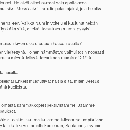
taneet. He eivät olleet surreet vain opettajansa
ut siksi Messiaaksi, Israelin pelastajaksi, jota he olivat
erralleen. Vaikka ruumiin voitelu ei kuulunut heidän
äilyskään siitä, etteikö Jeesuksen ruumis pysyisi
timäisen kiven ulos urastaan haudan suulta?
n vieritettynä. Iloinen hämmästys vaihtui tosin nopeasti
unutta miestä. Missä Jeesuksen ruumis oli? Mitä
 naisille.
lleista! Enkelit muistuttivat naisia siitä, miten Jeesus
änä kuolleista.
ä vain omasta sammakkoperspektiivistämme. Jäämme
upaukset.
äin silloinkin, kun me luulemme tulleemme umpikujaan
lätti kaikki voittamalla kuoleman, Saatanan ja synnin