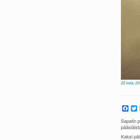
22 loka, 2
F
a
c
i
Sapatin p
e
t
pääsiäist
b
t
Kaksi päi
o
e