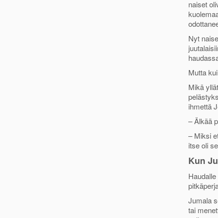
naiset ol
o
r
kuolemaa.
k
odottanee
Nyt naise
juutalais
haudassa
Mutta kui
Mikä yllä
pelästyks
ihmettä J
– Älkää p
– Miksi e
itse oli 
Kun Ju
Haudalle
pitkäper
Jumala s
tai menet