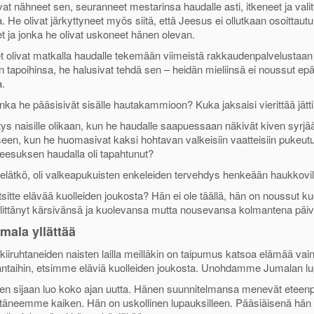
ivat nähneet sen, seuranneet mestarinsa haudalle asti, itkeneet ja valit
p
 He olivat järkyttyneet myös siitä, että Jeesus ei ollutkaan osoittautun
p
t ja jonka he olivat uskoneet hänen olevan.
t olivat matkalla haudalle tekemään viimeistä rakkaudenpalvelustaan h
iin tapoihinsa, he halusivat tehdä sen – heidän mieliinsä ei noussut ep
.
nka he pääsisivät sisälle hautakammioon? Kuka jaksaisi vierittää jät
tys naisille olikaan, kun he haudalle saapuessaan näkivät kiven syrjää
een, kun he huomasivat kaksi hohtavan valkeisiin vaatteisiin pukeut
eesuksen haudalla oli tapahtunut?
elätkö, oli valkeapukuisten enkeleiden tervehdys henkeään haukkoville
tsitte elävää kuolleiden joukosta? Hän ei ole täällä, hän on noussut kuo
selittänyt kärsivänsä ja kuolevansa mutta nousevansa kolmantena päiv
mala yllättää
 kiiruhtaneiden naisten lailla meilläkin on taipumus katsoa elämä
jantaihin, etsimme eläviä kuolleiden joukosta. Unohdamme Jumalan l
en sijaan luo koko ajan uutta. Hänen suunnitelmansa menevät eteenp
täneemme kaiken. Hän on uskollinen lupauksilleen. Pääsiäisenä hän yl