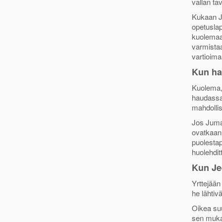
vallan ta
Kukaan Je
opetuslap
kuolemaa 
varmistaa
vartioima
Kun ha
Kuolema, 
haudassa
mahdolli
Jos Jumal
ovatkaan
puolestap
huolehdit
Kun Je
Yrttejään
he lähtiv
Oikea su
sen muka