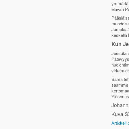
ymmärtäne
elävän Pe
Pääsiäis
muodoiss
Jumalaa?
keskellä 
Kun Je
Jeesukse
Pätevyys
huolehtim
virkamieh
Sama teh
saamme al
kertomaan
Ylösnous
Johanna
Kuva 
Artikkeli