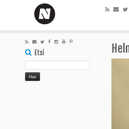
Helm
Etsi
Haku: