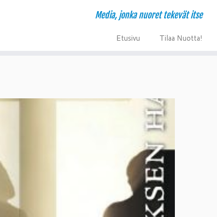
Media, jonka nuoret tekevät itse
E
T
tusivu
ilaa Nuotta!