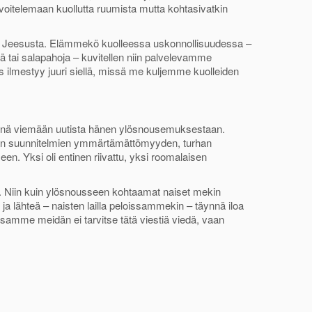
 voitelemaan kuollutta ruumista mutta kohtasivatkin
e Jeesusta. Elämmekö kuolleessa uskonnollisuudessa –
tai salapahoja – kuvitellen niin palvelevamme
lmestyy juuri siellä, missä me kuljemme kuolleiden
nnä viemään uutista hänen ylösnousemuksestaan.
an suunnitelmien ymmärtämättömyyden, turhan
en. Yksi oli entinen riivattu, yksi roomalaisen
. Niin kuin ylösnousseen kohtaamat naiset mekin
a lähteä – naisten lailla peloissammekin – täynnä iloa
samme meidän ei tarvitse tätä viestiä viedä, vaan