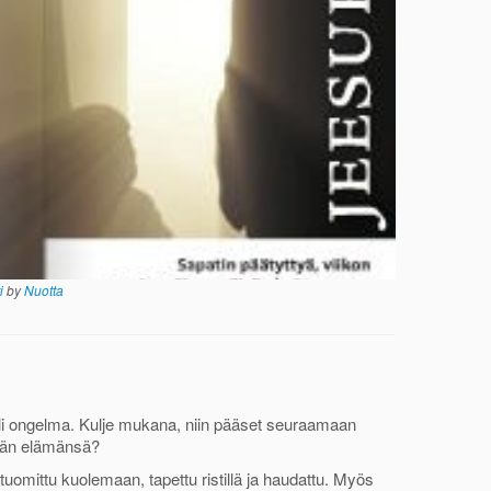
ti
by
Nuotta
oli ongelma. Kulje mukana, niin pääset seuraamaan
idän elämänsä?
uomittu kuolemaan, tapettu ristillä ja haudattu. Myös