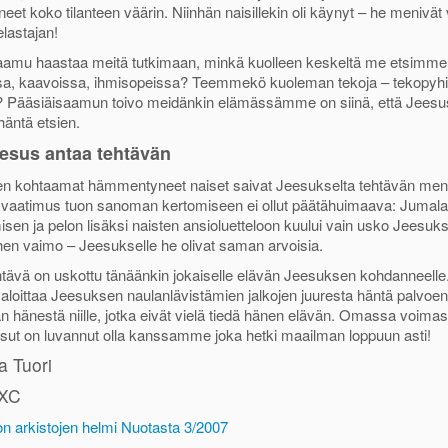
et koko tilanteen väärin. Niinhän naisillekin oli käynyt – he menivät
lastajan!
aamu haastaa meitä tutkimaan, minkä kuolleen keskeltä me etsimm
a, kaavoissa, ihmisopeissa? Teemmekö kuoleman tekoja – tekopyhiä 
 Pääsiäisaamun toivo meidänkin elämässämme on siinä, että Jeesus i
häntä etsien.
esus antaa tehtävän
n kohtaamat hämmentyneet naiset saivat Jeesukselta tehtävän me
vaatimus tuon sanoman kertomiseen ei ollut päätähuimaava: Jumal
isen ja pelon lisäksi naisten ansioluetteloon kuului vain usko Jeesukse
en vaimo – Jeesukselle he olivat saman arvoisia.
tävä on uskottu tänäänkin jokaiselle elävän Jeesuksen kohdanneelle
oittaa Jeesuksen naulanlävistämien jalkojen juuresta häntä palvoen j
 hänestä niille, jotka eivät vielä tiedä hänen elävän. Omassa voimas
sut on luvannut olla kanssamme joka hetki maailman loppuun asti!
 Tuori
SXC
 on arkistojen helmi Nuotasta 3/2007