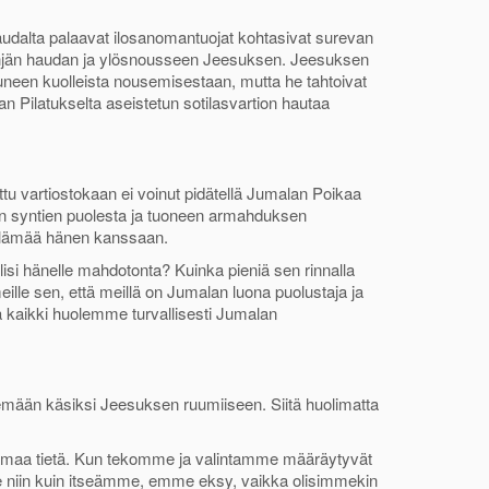
udalta palaavat ilosanomantuojat kohtasivat surevan
 tyhjän haudan ja ylösnousseen Jeesuksen. Jeesuksen
uneen kuolleista nousemisestaan, mutta he tahtoivat
aan Pilatukselta aseistetun sotilasvartion hautaa
ettu vartiostokaan ei voinut pidätellä Jumalan Poikaa
n syntien puolesta ja tuoneen armahduksen
elämää hänen kanssaan.
si hänelle mahdotonta? Kuinka pieniä sen rinnalla
le sen, että meillä on Jumalan luona puolustaja ja
 kaikki huolemme turvallisesti Jumalan
äsemään käsiksi Jeesuksen ruumiiseen. Siitä huolimatta
amaa tietä. Kun tekomme ja valintamme määräytyvät
 niin kuin itseämme, emme eksy, vaikka olisimmekin