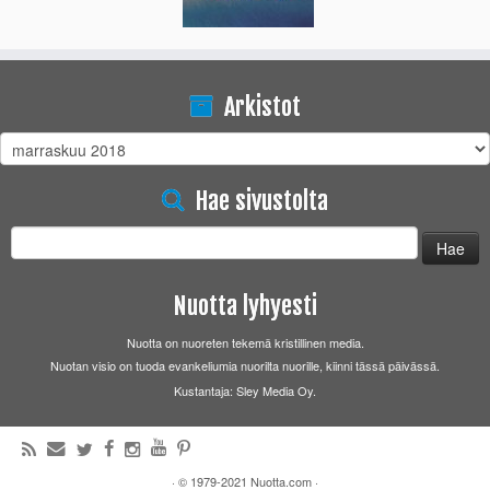
Arkistot
Arkistot
Hae sivustolta
Haku:
Nuotta lyhyesti
Nuotta on nuoreten tekemä kristillinen media.
Nuotan visio on tuoda evankeliumia nuorilta nuorille, kiinni tässä päivässä.
Kustantaja: Sley Media Oy.
·
© 1979-2021
Nuotta.com
·