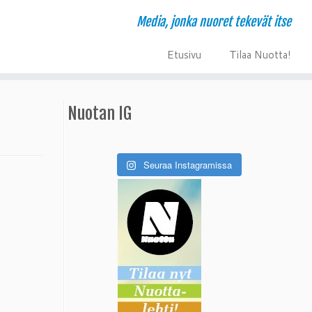
Media, jonka nuoret tekevät itse
E
T
tusivu
ilaa Nuotta!
Nuotan IG
Seuraa Instagramissa