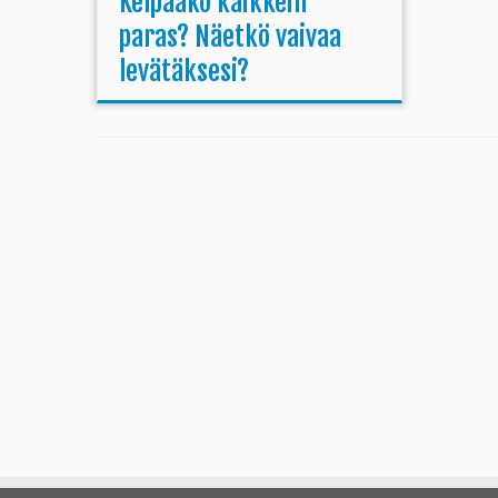
Kelpaako kaikkein
paras? Näetkö vaivaa
levätäksesi?