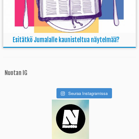
Esitätkö Jumalalle kaunisteltua näytelmää?
Nuotan IG
Seuraa Instagramissa