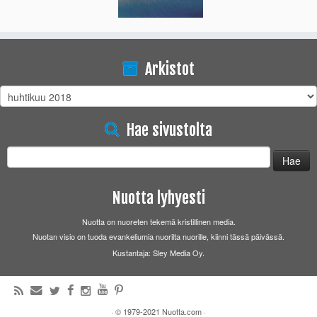
Arkistot
Arkistot
Hae sivustolta
Haku:
Nuotta lyhyesti
Nuotta on nuoreten tekemä kristillinen media.
Nuotan visio on tuoda evankeliumia nuorilta nuorille, kiinni tässä päivässä.
Kustantaja: Sley Media Oy.
·
© 1979-2021
Nuotta.com
·