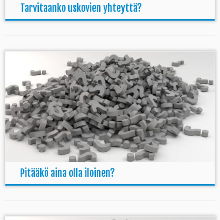
Tarvitaanko uskovien yhteyttä?
Pitääkö aina olla iloinen?