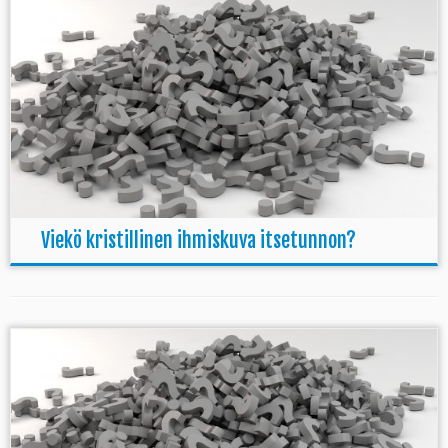
Viekö kristillinen ihmiskuva itsetunnon?