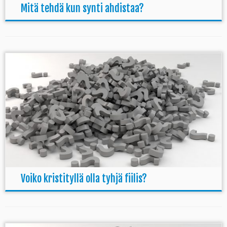
Mitä tehdä kun synti ahdistaa?
Voiko kristityllä olla tyhjä fiilis?