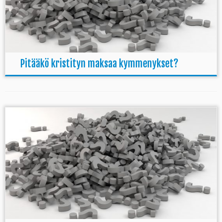
Pitääkö kristityn maksaa kymmenykset?