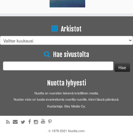
Arkistot
Arkistot
Hae sivustolta
Haku:
Nuotta lyhyesti
Nuotta on nuoreten tekemä kristillinen media.
Nuotan visio on tuoda evankeliumia nuorilta nuorille, kiinni tässä päivässä.
Kustantaja: Sley Media Oy.
·
© 1979-2021
Nuotta.com
·